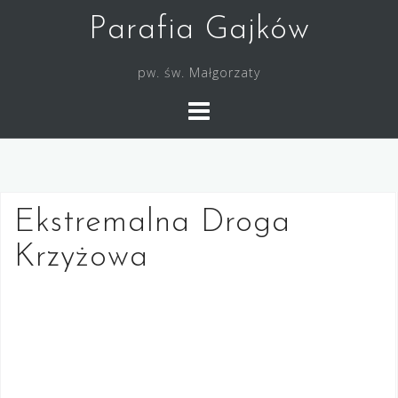
Skip
Parafia Gajków
to
content
pw. św. Małgorzaty
Ekstremalna Droga
Krzyżowa