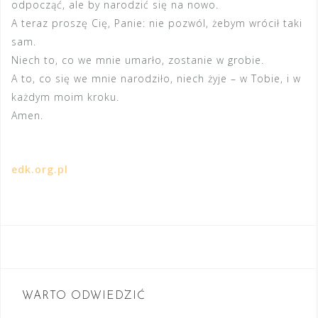
odpocząć, ale by narodzić się na nowo.
A teraz proszę Cię, Panie: nie pozwól, żebym wrócił taki
sam.
Niech to, co we mnie umarło, zostanie w grobie.
A to, co się we mnie narodziło, niech żyje – w Tobie, i w
każdym moim kroku.
Amen.
edk.org.pl
WARTO ODWIEDZIĆ